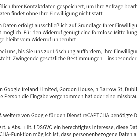
ßlich Ihrer Kontaktdaten gespeichert, um Ihre Anfrage bear
en findet ohne Ihre Einwilligung nicht statt.
aten erfolgt ausschließlich auf Grundlage Ihrer Einwilligung
zeit möglich. Für den Widerruf genügt eine formlose Mitteilun
ge bleibt vom Widerruf unberührt.
ei uns, bis Sie uns zur Löschung auffordern, Ihre Einwillig
steht. Zwingende gesetzliche Bestimmungen – insbesonder
 Google Ireland Limited, Gordon House, 4 Barrow St, Dublin
rliche Person die Eingabe vorgenommen hat oder eine missbrä
. weitere von Google für den Dienst reCAPTCHA benötigte 
 6 Abs. 1 lit. f DSGVO ein berechtigtes Interesse, diese D
CHA-Funktion möglich ist, dass personenbezogene Daten an 