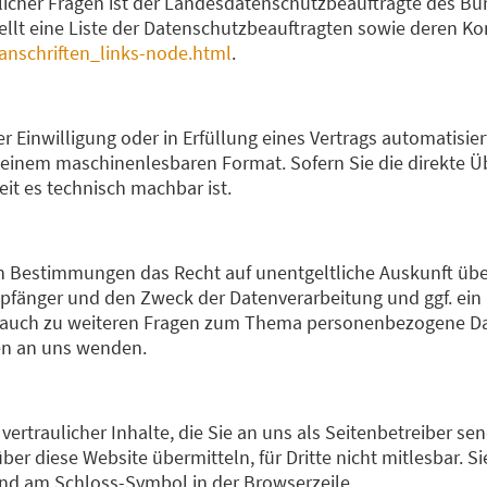
icher Fragen ist der Landesdatenschutzbeauftragte des Bu
ellt eine Liste der Datenschutzbeauftragten sowie deren Ko
anschriften_links-node.html
.
r Einwilligung oder in Erfüllung eines Vertrags automatisier
in einem maschinenlesbaren Format. Sofern Sie die direkte 
eit es technisch machbar ist.
n Bestimmungen das Recht auf unentgeltliche Auskunft übe
fänger und den Zweck der Datenverarbeitung und ggf. ein R
 auch zu weiteren Fragen zum Thema personenbezogene Dat
en an uns wenden.
rtraulicher Inhalte, die Sie an uns als Seitenbetreiber se
er diese Website übermitteln, für Dritte nicht mitlesbar. S
und am Schloss-Symbol in der Browserzeile.